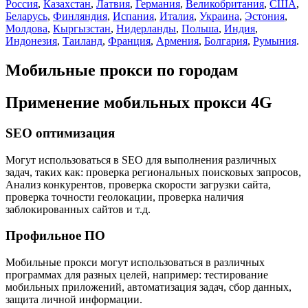
Россия
,
Казахстан
,
Латвия
,
Германия
,
Великобритания
,
США
,
Беларусь
,
Финляндия
,
Испания
,
Италия
,
Украина
,
Эстония
,
Молдова
,
Кыргызстан
,
Нидерланды
,
Польша
,
Индия
,
Индонезия
,
Таиланд
,
Франция
,
Армения
,
Болгария
,
Румыния
.
Мобильные прокси по городам
Применение мобильных прокси 4G
SEO оптимизация
Могут использоваться в SEO для выполнения различных
задач, таких как: проверка региональных поисковых запросов,
Анализ конкурентов, проверка скорости загрузки сайта,
проверка точности геолокации, проверка наличия
заблокированных сайтов и т.д.
Профильное ПО
Мобильные прокси могут использоваться в различных
программах для разных целей, например: тестирование
мобильных приложений, автоматизация задач, сбор данных,
защита личной информации.