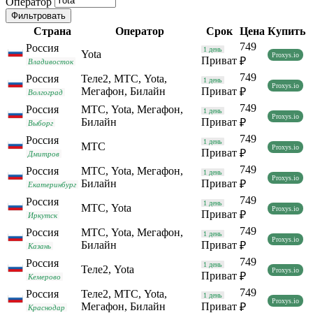
Оператор
Фильтровать
Страна
Оператор
Срок
Цена
Купить
749
Россия
1 день
Yota
Proxys.io
Приват
₽
Владивосток
749
Россия
Теле2, МТС, Yota,
1 день
Proxys.io
Мегафон, Билайн
Приват
₽
Волгоград
749
Россия
МТС, Yota, Мегафон,
1 день
Proxys.io
Билайн
Приват
₽
Выборг
749
Россия
1 день
МТС
Proxys.io
Приват
₽
Дмитров
749
Россия
МТС, Yota, Мегафон,
1 день
Proxys.io
Билайн
Приват
₽
Екатеринбург
749
Россия
1 день
МТС, Yota
Proxys.io
Приват
₽
Иркутск
749
Россия
МТС, Yota, Мегафон,
1 день
Proxys.io
Билайн
Приват
₽
Казань
749
Россия
1 день
Теле2, Yota
Proxys.io
Приват
₽
Кемерово
749
Россия
Теле2, МТС, Yota,
1 день
Proxys.io
Мегафон, Билайн
Приват
₽
Краснодар